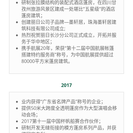
研制张拉膜结构的装配式酒店蓬房，在四川甘
孜州旅游风景区建成一处堪比“五星级”的酒店
蓬房建筑；
创建丽日公司子品牌—墨轩居，珠海墨轩居建
筑科技有限公司成立;
热烈祝贺丽日长沙分公司正式成立，开拓并服
务于华中地区；
携手航展20年，荣获“第十二届中国航展帐篷
搭建特约服务商”称号，为中国航展提供超过
80000平方米蓬房建筑。
2017
业内获得“广东省名牌产品”称号的企业；
提供50米大跨度全透明蓬房作为大型演唱会移
动会场；
2017第十一届中国杯帆船赛合作伙伴；
研制开发无缝衔接的模方蓬房系列产品，并获