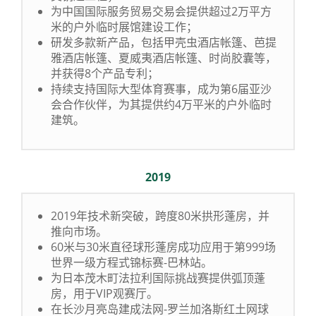
为中国国际服务贸易交易会提供超过2万平方
米的户外临时展馆建设工作；
研发多款新产品，包括甲壳虫酒店帐篷、芭提
雅酒店帐篷、夏威夷酒店帐篷、时尚胶囊等，
并获得8个产品专利；
持续支持国际大型体育赛事，成为第6届亚沙
会合作伙伴，为其提供约4万平米的户外临时
建筑。
2019
2019年技术新突破，跨度80米拱形蓬房，并
推向市场。
60米与30米直径球形蓬房成功应用于第999场
世界一级方程式锦标赛-巴林站。
为日本茂木町法拉利国际挑战赛提供弧顶蓬
房，用于VIP观赛厅。
在长沙月亮岛建成法网-罗兰加洛斯红土网球