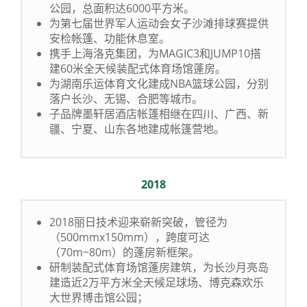
公园，总面积达6000平方米。
为第七届世界军人运动会女子沙滩排球赛提供
安检帐篷、功能休息室。
携手上海洛克集团，为MAGIC3和JUMP10搭
建60米全天候装配式体育场馆蓬房。
为湖南乐运体育文化建成NBA篮球公园，分别
落户长沙、无锡、合肥等城市。
子品牌墨轩居酒店帐篷相继在四川、广西、新
疆、宁夏、山东各地建成帐篷营地。
2018
2018丽日技术迎来崭新突破，管径为
（500mmx150mm），跨度可达
（70m~80m）的蓬房新框架。
研制装配式体育场馆蓬房建筑，为长沙月亮岛
建造近2万平方米全天候足球场、博克森欢乐
大世界博击馆公园；