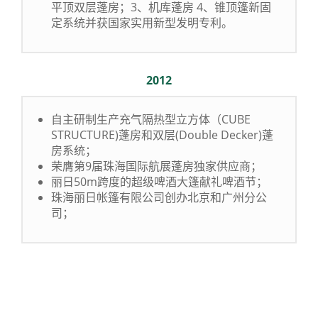
平顶双层蓬房；3、机库蓬房 4、锥顶篷新固
定系统并获国家实用新型发明专利。
2012
自主研制生产充气隔热型立方体（CUBE
STRUCTURE)蓬房和双层(Double Decker)蓬
房系统；
荣膺第9届珠海国际航展蓬房独家供应商；
丽日50m跨度的超级啤酒大篷献礼啤酒节；
珠海丽日帐篷有限公司创办北京和广州分公
司；