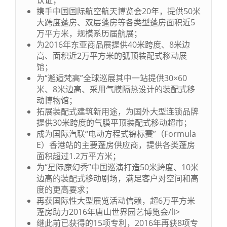
认证；
携手中国国际航空航天博览会20年，提供50米
大跨度蓬房、双层蓬房等各类型蓬房面积近5
万平方米，规模系历届航展；
为2016年东亚商品展提供40米跨度、8米边
高、面积近2万平方米的弧顶装配式移动展
馆；
为“邂逅梵高”全球巡展其中一站提供30×60
米、8米边高、采用气膜隔热设计的装配式移
动博物馆；
拓展装配式建筑新用途，为国外大型连锁品牌
提供30米跨度的气膜平顶装配式移动超市；
成为国际汽联“电动方程式锦标赛”（Formula
E）香港站的主要蓬房供应商，提供各类蓬房
面积超过1.2万平方米；
为“星际魔幻秀”中国巡演打造50米跨度、10米
边高的装配式移动剧场，满足客户对空间和高
度的更高要求；
再获国际性大型展览活动信赖，超6万平方米
蓬房助力2016年唐山世界园艺博览会/li>
继此前已获得的15项专利，2016年再获8项专