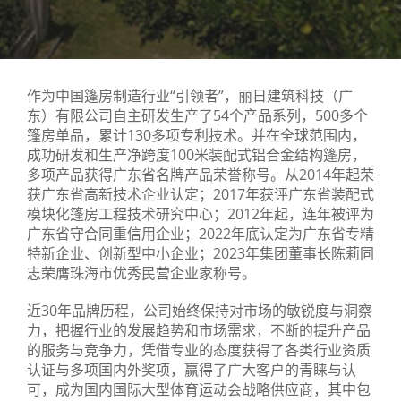
作为中国篷房制造行业“引领者”，丽日建筑科技（广
东）有限公司自主研发生产了54个产品系列，500多个
篷房单品，累计130多项专利技术。并在全球范围内，
成功研发和生产净跨度100米装配式铝合金结构篷房，
多项产品获得广东省名牌产品荣誉称号。从2014年起荣
获广东省高新技术企业认定；2017年获评广东省装配式
模块化篷房工程技术研究中心；2012年起，连年被评为
广东省守合同重信用企业；2022年底认定为广东省专精
特新企业、创新型中小企业；2023年集团董事长陈莉同
志荣膺珠海市优秀民营企业家称号。
近30年品牌历程，公司始终保持对市场的敏锐度与洞察
力，把握行业的发展趋势和市场需求，不断的提升产品
的服务与竞争力，凭借专业的态度获得了各类行业资质
认证与多项国内外奖项，赢得了广大客户的青睐与认
可，成为国内国际大型体育运动会战略供应商，其中包