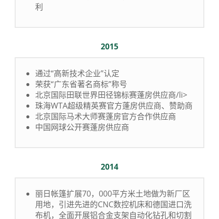
利
2015
通过“高新技术企业”认定
荣获“广东省著名商标”称号
北京国际田联世界田径锦标赛蓬房供应商/li>
珠海WTA超级精英赛官方蓬房供应商、赞助商
北京国际马术大师赛蓬房官方合作供应商
中国网球公开赛蓬房供应商
2014
丽日帐篷扩展70，000平方米土地做为新厂区
用地，引进先进的CNC数控机床和德国进口洗
布机，全面开展铝合金支架自动化钻孔和切割