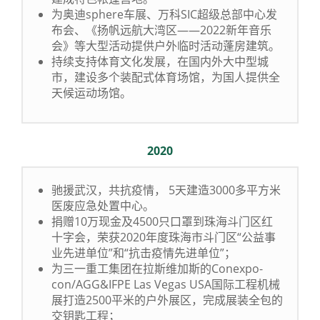
为奥迪sphere车展、万科SIC超级总部中心发
布会、《扬帆远航大湾区——2022新年音乐
会》等大型活动提供户外临时活动蓬房建筑。
持续支持体育文化发展，在国内外大中型城
市，建设多个装配式体育场馆，为国人提供全
天候运动场馆。
2020
驰援武汉，共抗疫情， 5天建造3000多平方米
医废应急处置中心。
捐赠10万现金及4500只口罩到珠海斗门区红
十字会，荣获2020年度珠海市斗门区“公益事
业先进单位”和“抗击疫情先进单位”；
为三一重工集团在拉斯维加斯的Conexpo-
con/AGG&IFPE Las Vegas USA国际工程机械
展打造2500平米的户外展区，完成展装全包的
交钥匙工程；