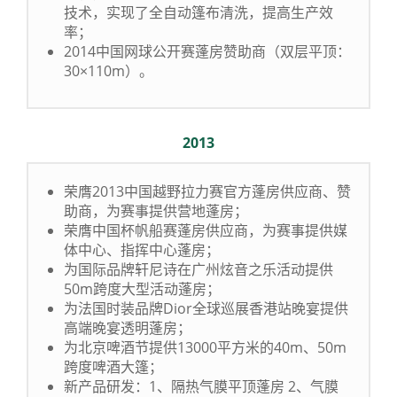
技术，实现了全自动篷布清洗，提高生产效
率；
2014中国网球公开赛蓬房赞助商（双层平顶：
30×110m）。
2013
荣膺2013中国越野拉力赛官方蓬房供应商、赞
助商，为赛事提供营地蓬房；
荣膺中国杯帆船赛蓬房供应商，为赛事提供媒
体中心、指挥中心蓬房；
为国际品牌轩尼诗在广州炫音之乐活动提供
50m跨度大型活动蓬房；
为法国时装品牌Dior全球巡展香港站晚宴提供
高端晚宴透明蓬房；
为北京啤酒节提供13000平方米的40m、50m
跨度啤酒大篷；
新产品研发：1、隔热气膜平顶蓬房 2、气膜