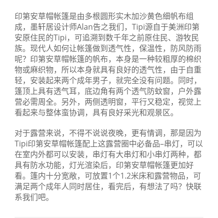
印第安草帽帐篷是由多根圆形实木加沙黄色细帆布组
成，墨轩居设计师Alan告之我们，Tipi源自于美洲印第
安原住民的Tipi，可追溯到数千年之前原住民、游牧民
族。现代人如何让帐篷做到透气性，保温性，防风防雨
呢？印第安草帽帐篷的帆布，本身是一种较粗厚的棉织
物或麻织物，所以本身就具有良好的透气性，由于自重
轻，安装起来两个成年男子，就完全没有问题。同时，
篷顶上具有透气耳，底边角有两个透气防蚊窗，户外露
营必需周全。另外，两侧透明窗，平行又稳定，视觉上
看起来与整体蛮协调，具有良好采光和观景区。
对于露营来说，不得不说说夜晚，更有情调，那是因为
Tipi印第安草帽帐篷配上这露营圈中必备品–串灯，可以
在室内外都可以安装，串灯有大串灯和小串灯两种，都
具有防水功能，灯光渲染后，印第安草帽帐篷更加好
看。篷内十分宽敞，可放置1个1.2米床和露营物品，可
满足两个成年人同时居住，看完后，有想法了吗？快联
系我们吧。