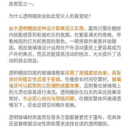
房类型之一。
为什么透明棚房会如此受众人的喜爱呢？
由于透明棚房这种设计即美观又实用，
嘉宾只需在棚房
内就能感受到和谐欢乐的氛围，在繁星满天的夜晚，伴
着绚丽的灯光和秀丽的景色，一眼将窗外美景并收眼
底。相反玻璃墙设计运用在户外活动蓬房上更容易成为
户外的焦点，而且还能提高活动的档次，大大提升了活
动的商业效益。
透明棚房四周的玻璃墙框架
采用了高强度铝合金，具有
良好的稳定性且易于安装。
在棚房长时间空置时，
玻璃
墙还可以起到防尘防潮防结露效果，
且附着在玻璃墙上
的污渍也容易进行清洗。透明棚房在白天的采光效果非
常好，
不必担心挡光与阴暗问题，
在棚房整体风格通透
情况下，还会显得空间格外宽敞。
透明玻璃材质虽然在很多方面都要更优于篷布，但具体
还是要根据活动性质和需求选择合适的透明棚房。