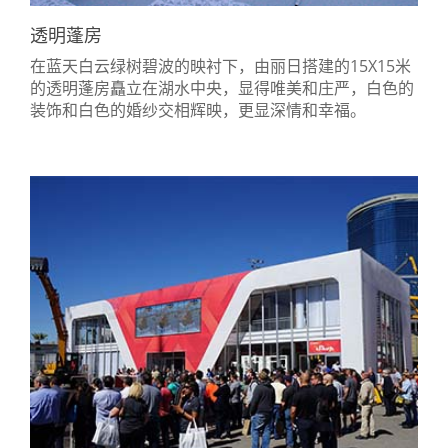
透明蓬房
在蓝天白云绿树碧波的映衬下，由丽日搭建的15X15米
的透明蓬房矗立在湖水中央，显得唯美和庄严，白色的
装饰和白色的婚纱交相辉映，更显深情和幸福。